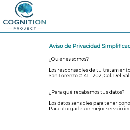
Aviso de Privacidad Simplifica
¿Quiénes somos?
Los responsables de tu tratamiento,
San Lorenzo #141 - 202, Col. Del Va
¿Para qué recabamos tus datos?
Los datos sensibles para tener cono
Para otorgarle un mejor servicio in